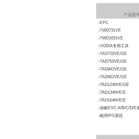
产品型
EPC
TWD731VE
TWD1031VE
VODIA专用工具
TAD720VE/GE
TAD750VE/GE
TAD942VE/GE
TAD952VE/GE
TAD1240VE/GE
TAD1340VE/E
TAD1640VE/E
游艇EVC-A/B/C/D/
船用IPS系统